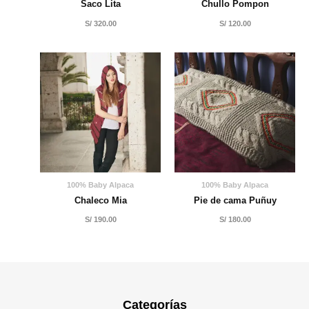
Saco Lita
Chullo Pompon
S/
320.00
S/
120.00
100% Baby Alpaca
100% Baby Alpaca
Chaleco Mia
Pie de cama Puñuy
S/
190.00
S/
180.00
Categorías