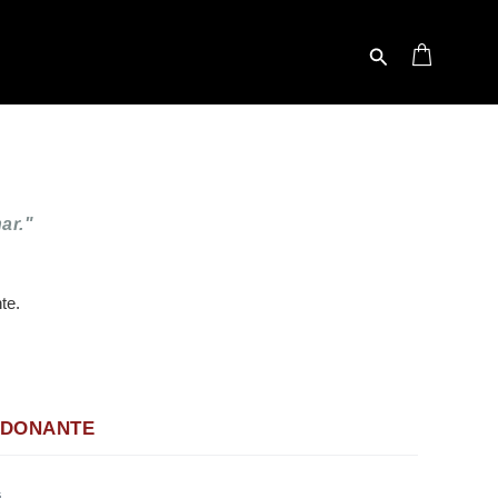
Buscar
ar."
te.
 DONANTE
s