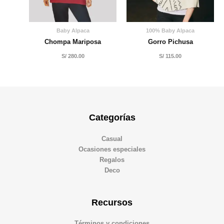
Baby Alpaca
100% Baby Alpaca
Chompa Mariposa
Gorro Pichusa
S/
280.00
S/
115.00
Categorías
Casual
Ocasiones especiales
Regalos
Deco
Recursos
Términos y condiciones