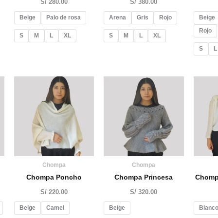
S/
280.00
S/
380.00
Beige
Palo de rosa
Arena
Gris
Rojo
Beige
Rojo
S
M
L
XL
S
M
L
XL
S
L
Chompa
Chompa
Chompa Poncho
Chompa Princesa
Chomp
S/
220.00
S/
320.00
Beige
Camel
Beige
Blanco