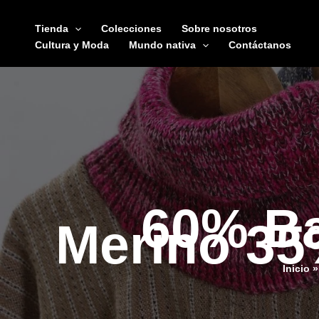
Ir
al
Tienda
Colecciones
Sobre nosotros
contenido
Cultura y Moda
Mundo nativa
Contáctanos
60% Ba
Merino 35
Inicio