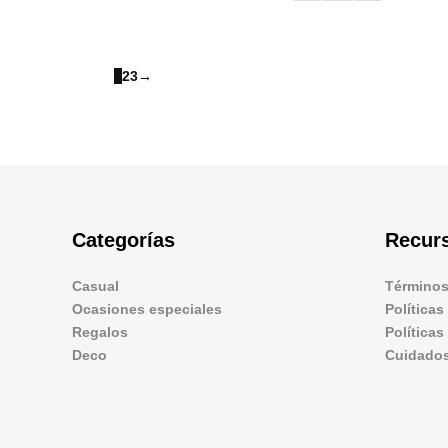
1
2
3
→
Categorías
Recur
Casual
Términos
Ocasiones especiales
Políticas
Regalos
Política
Deco
Cuidados