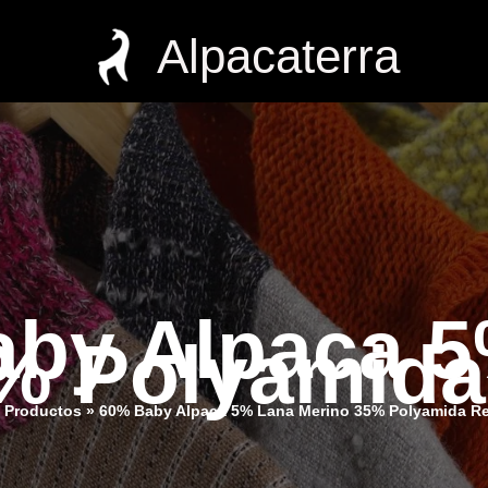
Alpacaterra
by Alpaca 
% Polyamida
Productos
60% Baby Alpaca 5% Lana Merino 35% Polyamida Re