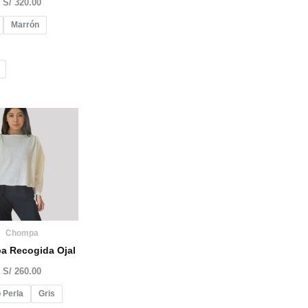
S/
320.00
Marrón
Chompa
a Recogida Ojal
S/
260.00
 Perla
Gris