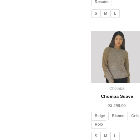
Rosado
S
M
L
Chompa
Chompa Suave
S/
290.00
Beige
Blanco
Gris
Rojo
S
M
L