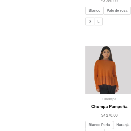
S/
280.00
Blanco
Palo de rosa
S
L
Chompa
Chompa Pampeña
S/
270.00
Blanco Perla
Naranja