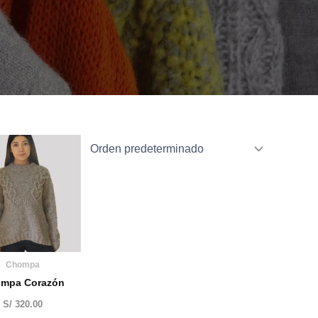
Chompa
mpa Corazón
S/
320.00