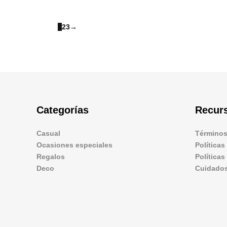
1
2
3
→
Categorías
Recur
Casual
Términos
Ocasiones especiales
Políticas
Regalos
Política
Deco
Cuidados