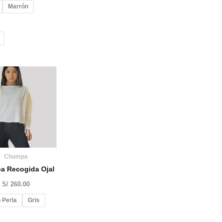
Marrón
Chompa
a Recogida Ojal
S/
260.00
 Perla
Gris