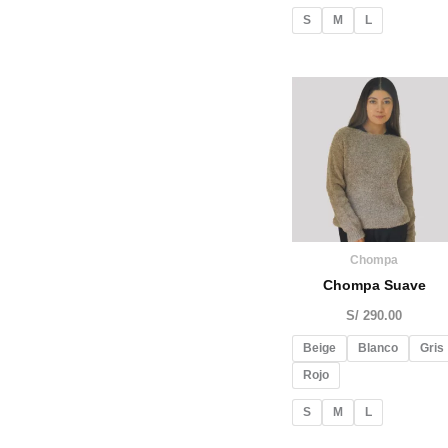
S
M
L
Chompa
Chompa Suave
S/
290.00
Beige
Blanco
Gris
Rojo
S
M
L