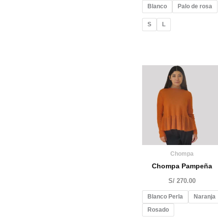
Blanco
Palo de rosa
S
L
Chompa
Chompa Pampeña
S/
270.00
Blanco Perla
Naranja
Rosado