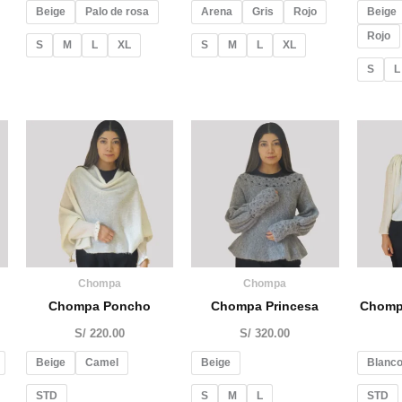
Beige
Palo de rosa
Arena
Gris
Rojo
Beige
Rojo
S
M
L
XL
S
M
L
XL
S
L
Chompa
Chompa
Chompa Poncho
Chompa Princesa
Chomp
S/
220.00
S/
320.00
Beige
Camel
Beige
Blanco
STD
S
M
L
STD