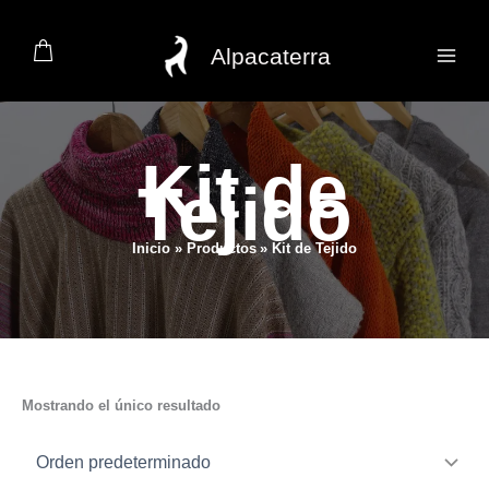
Ir
al
Alpacaterra
contenido
Kit de
Tejido
Inicio
Productos
Kit de Tejido
Mostrando el único resultado